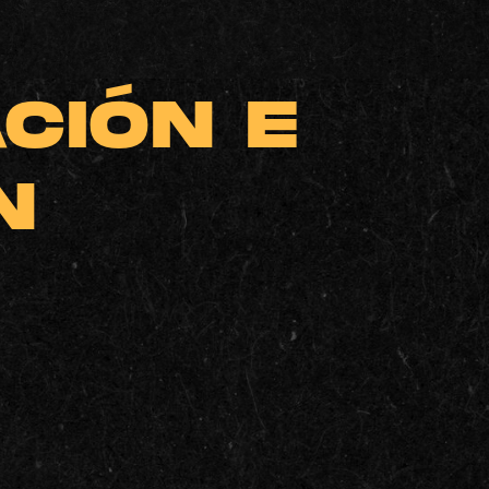
CIÓN E
N