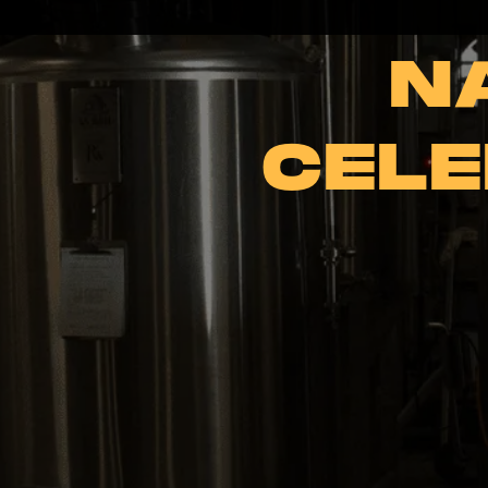
N
CELE