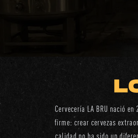
L
Cervecería LA BRU nació en 
firme: crear cervezas extrao
calidad no ha sido un difere