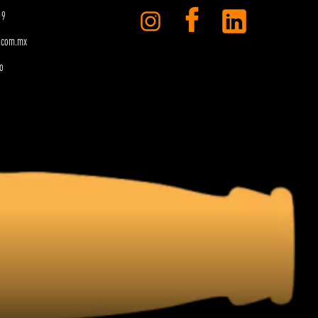
19
.com.mx
o