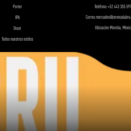
Porter
Teléfono:
+52 443 355 59
Correo:
mercadeo@cervezalabru
IPA
Ubicación:
Morelia, Méxic
Stout
Todos nuestros estilos